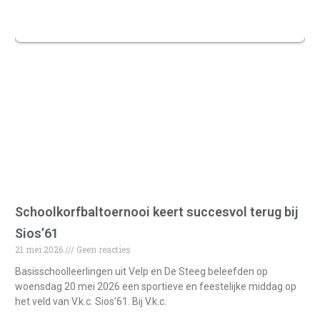
Schoolkorfbaltoernooi keert succesvol terug bij
Sios’61
21 mei 2026
Geen reacties
Basisschoolleerlingen uit Velp en De Steeg beleefden op
woensdag 20 mei 2026 een sportieve en feestelijke middag op
het veld van V.k.c. Sios’61. Bij V.k.c.