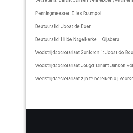
Secretaris: Dinant Jansen Venneboer (waarne
Penningmeester: Elles Ruumpol
Bestuurslid: Joost de Boer
Bestuurslid: Hilde Nagelkerke – Gijsbers
Wedstrijdsecretariaat Senioren 1: Joost de Bo
Wedstrijdsecretariaat Jeugd: Dinant Jansen 
Wedstrijdsecretariaat zijn te bereiken bij voo