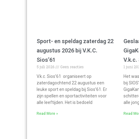
Sport- en speldag zaterdag 22
Gesla
augustus 2026 bij V.K.C.
GigaK
Sios’61
V.k.c.
5 juli 2026
Geen reacties
1 juni 2
V.k.c. Sios’61 organiseert op
Het was
zaterdagochtend 22 augustus een
bij SIOS
leuke sport en speldag bij Sios’61. Er
GigaKan
zijn spellen en sportactiviteiten voor
schitte
alle leeftijden. Het is bedoeld
alle jon
Read More »
Read Mo