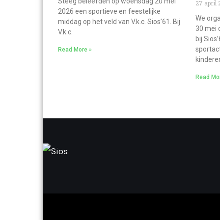
Steeg beleefden op woensdag 20 mei
27 april
2026 een sportieve en feestelijke
We orga
middag op het veld van V.k.c. Sios’61. Bij
30 mei 
V.k.c.
bij Sios
sportact
Read More »
kinderen
Read Mo