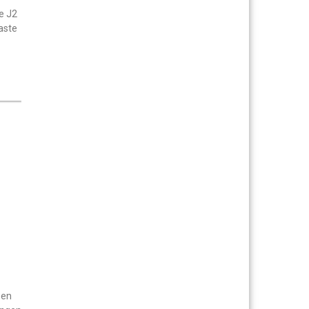
e J2
aste
oen