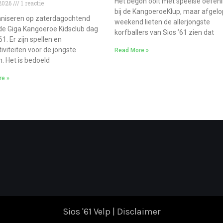
Het begon ooit met speelse oefen
 2026
1 reactie
bij de KangoeroeKlup, maar afgel
niseren op zaterdagochtend
weekend lieten de allerjongste
de Giga Kangoeroe Kidsclub dag
korfballers van Sios ’61 zien dat
’61. Er zijn spellen en
iviteiten voor de jongste
Read More »
. Het is bedoeld
re »
Sios '61 Velp |
Disclaimer