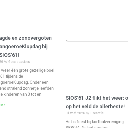
agde en zonovergoten
angoeroeKlupdag bij
 SIOS’61!
026
Geen reacties
 weer één grote gezellige boel
’61 tijdens de
goeroeKlupdag. Onder een
rend stralend zonnetje leefden
ge kinderen van 3 tot en
SIOS’61 J2 flikt het weer: 
re »
op het veld de allerbeste!
31 mei 2026
1 reactie
Het is feest bij korfbalvereniging
SIOS’61. Na het eerdere