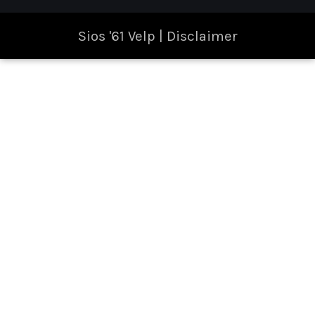
Sios '61 Velp |
Disclaimer