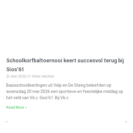
Schoolkorfbaltoernooi keert succesvol terug bij
Sios’61
21 mei 2026
Geen reacties
Basisschoolleerlingen uit Velp en De Steeg beleefden op
woensdag 20 mei 2026 een sportieve en feestelijke middag op
het veld van V.k.c. Sios’61. Bij V.k.c.
Read More »